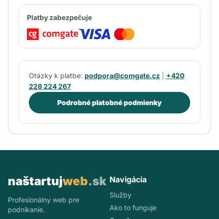
Platby zabezpečuje
Otázky k platbe:
podpora@comgate.cz
|
+420
228 224 267
Podrobné platobné podmienky
naštartuj
web
.sk
Navigácia
Služby
Profesionálny web pre
Ako to funguje
podnikanie.