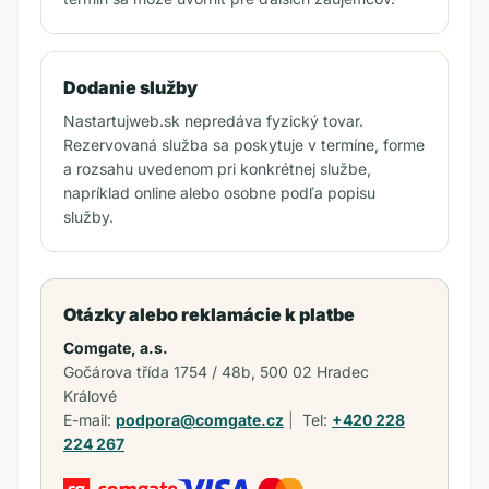
Dodanie služby
Nastartujweb.sk nepredáva fyzický tovar.
Rezervovaná služba sa poskytuje v termíne, forme
a rozsahu uvedenom pri konkrétnej službe,
napríklad online alebo osobne podľa popisu
služby.
Otázky alebo reklamácie k platbe
Comgate, a.s.
Gočárova třída 1754 / 48b, 500 02 Hradec
Králové
E-mail:
podpora@comgate.cz
|
Tel:
+420 228
224 267