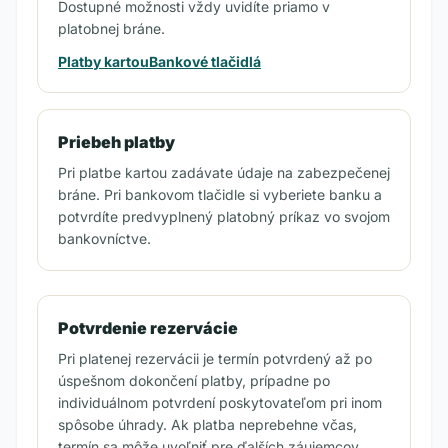
Dostupné možnosti vždy uvidíte priamo v
platobnej bráne.
Platby kartou
Bankové tlačidlá
Priebeh platby
Pri platbe kartou zadávate údaje na zabezpečenej
bráne. Pri bankovom tlačidle si vyberiete banku a
potvrdíte predvyplnený platobný príkaz vo svojom
bankovníctve.
Potvrdenie rezervácie
Pri platenej rezervácii je termín potvrdený až po
úspešnom dokončení platby, prípadne po
individuálnom potvrdení poskytovateľom pri inom
spôsobe úhrady. Ak platba neprebehne včas,
termín sa môže uvoľniť pre ďalších záujemcov.