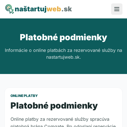
naštartuj
web
.sk
Platobné podmienky
Informácie o online platbách za rezervované služby na
nastartujweb.sk.
ONLINE PLATBY
Platobné podmienky
Online platby za rezervované služby spracúva
platobná brána Comgate. Po odoslaní rezervácie